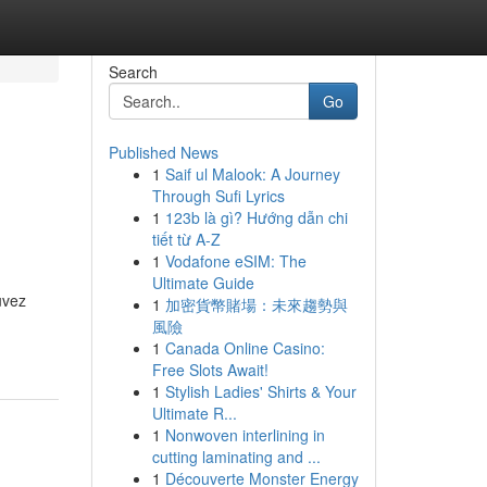
Search
Go
Published News
1
Saif ul Malook: A Journey
Through Sufi Lyrics
1
123b là gì? Hướng dẫn chi
tiết từ A-Z
1
Vodafone eSIM: The
Ultimate Guide
uvez
1
加密貨幣賭場：未來趨勢與
風險
1
Canada Online Casino:
Free Slots Await!
1
Stylish Ladies' Shirts & Your
Ultimate R...
1
Nonwoven interlining in
cutting laminating and ...
1
Découverte Monster Energy