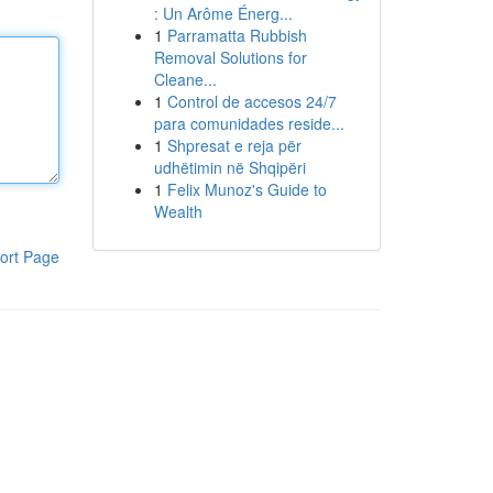
: Un Arôme Énerg...
1
Parramatta Rubbish
Removal Solutions for
Cleane...
1
Control de accesos 24/7
para comunidades reside...
1
Shpresat e reja për
udhëtimin në Shqipëri
1
Felix Munoz's Guide to
Wealth
ort Page