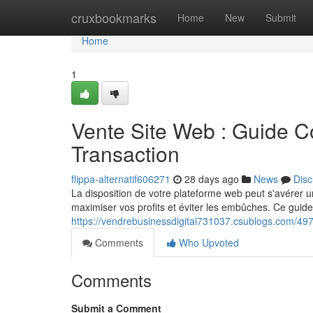
Home
cruxbookmarks
Home
New
Submit
Home
1
Vente Site Web : Guide C
Transaction
flippa-alternatif606271
28 days ago
News
Disc
La disposition de votre plateforme web peut s'avérer
maximiser vos profits et éviter les embûches. Ce guide 
https://vendrebusinessdigital731037.csublogs.com/497
Comments
Who Upvoted
Comments
Submit a Comment