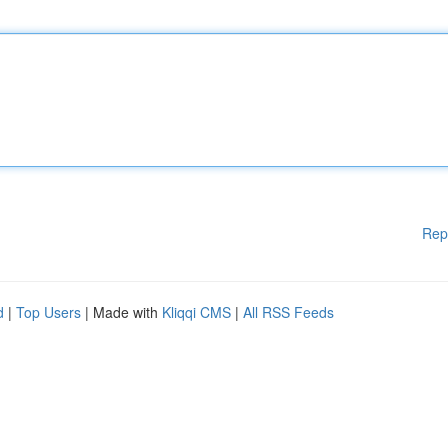
Rep
d
|
Top Users
| Made with
Kliqqi CMS
|
All RSS Feeds