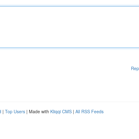
Rep
d
|
Top Users
| Made with
Kliqqi CMS
|
All RSS Feeds