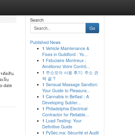
Search
Go
Published News
1
Vehicle Maintenance &
Fixes in Guildford : Yo...
1
Fiduciaire Montreux :
Améliorez Votre Contrô...
1
주소모아 사용 후기: 주소 관
รตัดสิน
력 끝 ?
ดเจ็บ
1
Sensual Massage Sandton:
o-date
Your Guide to Pleasura...
1
Cannabis in Belfast : A
Developing Subter...
1
Philadelphia Electrical
Contractor for Reliable...
1
Load Testing: Your
Definitive Guide
1
PySec.ma: Sécurité et Audit