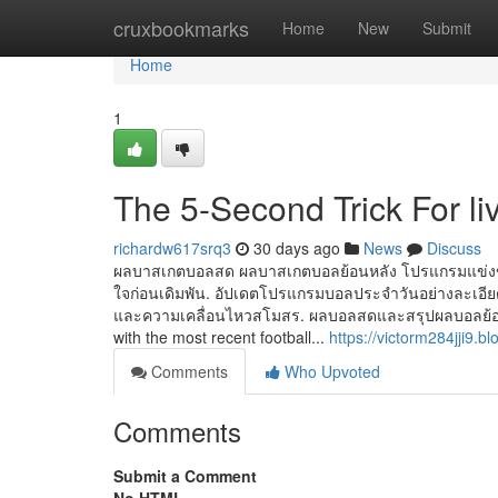
Home
cruxbookmarks
Home
New
Submit
Home
1
The 5-Second Trick For li
richardw617srq3
30 days ago
News
Discuss
ผลบาสเกตบอลสด ผลบาสเกตบอลย้อนหลัง โปรแกรมแข่งขั
ใจก่อนเดิมพัน. อัปเดตโปรแกรมบอลประจำวันอย่างละเอียด
และความเคลื่อนไหวสโมสร. ผลบอลสดและสรุปผลบอลย้อนห
with the most recent football...
https://victorm284jji9.b
Comments
Who Upvoted
Comments
Submit a Comment