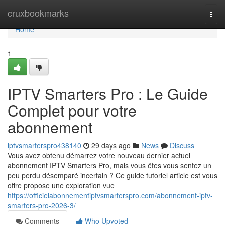
Home
cruxbookmarks
Togg
navi
Home
1
IPTV Smarters Pro : Le Guide
Complet pour votre
abonnement
iptvsmarterspro438140
29 days ago
News
Discuss
Vous avez obtenu démarrez votre nouveau dernier actuel
abonnement IPTV Smarters Pro, mais vous êtes vous sentez un
peu perdu désemparé incertain ? Ce guide tutoriel article est vous
offre propose une exploration vue
https://officielabonnementiptvsmarterspro.com/abonnement-iptv-
smarters-pro-2026-3/
Comments
Who Upvoted