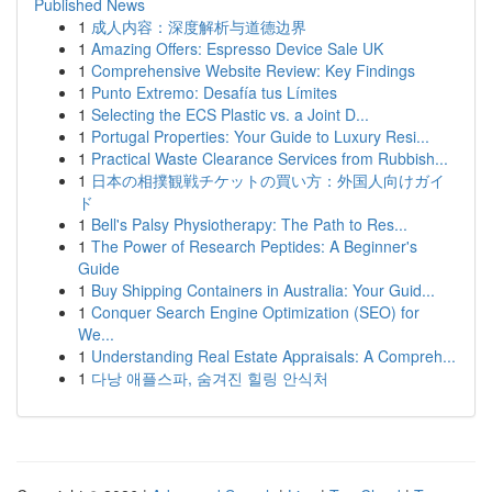
Published News
1
成人内容：深度解析与道德边界
1
Amazing Offers: Espresso Device Sale UK
1
Comprehensive Website Review: Key Findings
1
Punto Extremo: Desafía tus Límites
1
Selecting the ECS Plastic vs. a Joint D...
1
Portugal Properties: Your Guide to Luxury Resi...
1
Practical Waste Clearance Services from Rubbish...
1
日本の相撲観戦チケットの買い方：外国人向けガイ
ド
1
Bell's Palsy Physiotherapy: The Path to Res...
1
The Power of Research Peptides: A Beginner's
Guide
1
Buy Shipping Containers in Australia: Your Guid...
1
Conquer Search Engine Optimization (SEO) for
We...
1
Understanding Real Estate Appraisals: A Compreh...
1
다낭 애플스파, 숨겨진 힐링 안식처