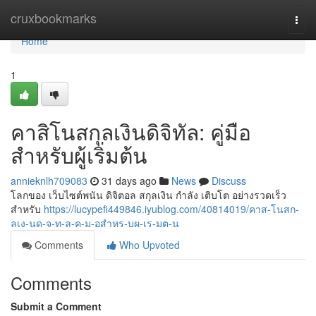
Home
cruxbookmarks
Togg
navi
Home
1
คาสิโนสกุลเงินดิจิทัล: คู่มือ
สำหรับผู้เริ่มต้น
annieknlh709083
31 days ago
News
Discuss
โลกของ เว็บไซต์พนัน ดิจิตอล สกุลเงิน กำลัง เติบโต อย่างรวดเร็ว
สำหรับ
https://lucypefi449846.iyublog.com/40814019/คาส-โนสก-
ลเง-นด-จ-ท-ล-ค-ม-อสำหร-บผ-เร-มต-น
Comments
Who Upvoted
Comments
Submit a Comment