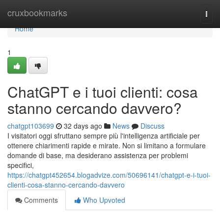
Home
cruxbookmarks
Togg
navi
Home
1
ChatGPT e i tuoi clienti: cosa
stanno cercando davvero?
chatgpt103699
32 days ago
News
Discuss
I visitatori oggi sfruttano sempre più l'intelligenza artificiale per
ottenere chiarimenti rapide e mirate. Non si limitano a formulare
domande di base, ma desiderano assistenza per problemi
specifici,
https://chatgpt452654.blogadvize.com/50696141/chatgpt-e-i-tuoi-
clienti-cosa-stanno-cercando-davvero
Comments
Who Upvoted