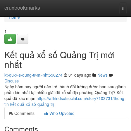
Home
cruxbookmarks
Togg
navi
Home
1
Kết quả xổ số Quảng Trị mới
nhất
kt-qu-x-s-qung-tr-mi-nht556274
31 days ago
News
Discuss
Ngày hôm nay người nào trở thành đối tượng được ban sau giành
phần lớn nhất tại nhiều giải độ xổ số địa phương Quảng Trị? Kết
quả đã xác nhận
https://allkindsofsocial.com/story7103731/thông-
tin-kết-quả-xổ-số-quảng-trị
Comments
Who Upvoted
Comments