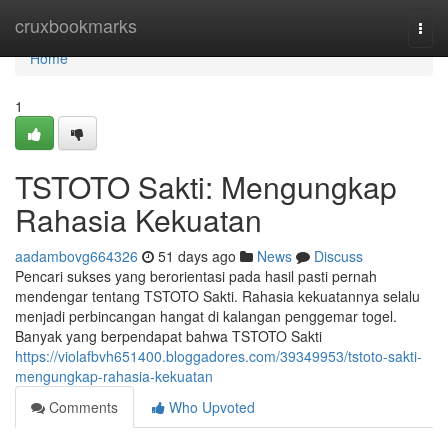
Home
cruxbookmarks
Togg
navi
Home
1
TSTOTO Sakti: Mengungkap
Rahasia Kekuatan
aadambovg664326
51 days ago
News
Discuss
Pencari sukses yang berorientasi pada hasil pasti pernah
mendengar tentang TSTOTO Sakti. Rahasia kekuatannya selalu
menjadi perbincangan hangat di kalangan penggemar togel.
Banyak yang berpendapat bahwa TSTOTO Sakti
https://violafbvh651400.bloggadores.com/39349953/tstoto-sakti-
mengungkap-rahasia-kekuatan
Comments
Who Upvoted