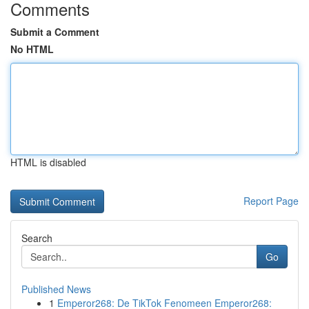
Comments
Submit a Comment
No HTML
HTML is disabled
Report Page
Search
Go
Published News
1
Emperor268: De TikTok Fenomeen Emperor268: