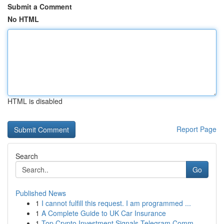
Submit a Comment
No HTML
HTML is disabled
Report Page
Search
Go
Published News
1
I cannot fulfill this request. I am programmed ...
1
A Complete Guide to UK Car Insurance
1
Top Crypto Investment Signals Telegram Comm...