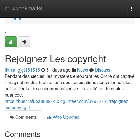
Home
cruxbookmarks
Togg
navi
Home
1
Rejoignez Les copyright
finniangjgt151515
51 days ago
News
Discuss
Pendant des siècles, les mystères entourant les Ordre ont captivé
l'imagination des foules. Loin des spéculations sensationnalistes
qui les lient à des schemes universels, la vérité est bien plus
nuancée.
https://bushrafuoa868944.blogunteer.com/39982726/rejoignez-
les-copyright
Comments
Who Upvoted
Comments