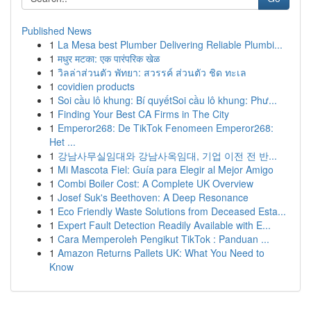
Published News
1
La Mesa best Plumber Delivering Reliable Plumbi...
1
मधुर मटका: एक पारंपरिक खेळ
1
วิลล่าส่วนตัว พัทยา: สวรรค์ ส่วนตัว ชิด ทะเล
1
covidien products
1
Soi cầu lô khung: Bí quyếtSoi cầu lô khung: Phư...
1
Finding Your Best CA Firms in The City
1
Emperor268: De TikTok Fenomeen Emperor268:
Het ...
1
강남사무실임대와 강남사옥임대, 기업 이전 전 반...
1
Mi Mascota Fiel: Guía para Elegir al Mejor Amigo
1
Combi Boiler Cost: A Complete UK Overview
1
Josef Suk's Beethoven: A Deep Resonance
1
Eco Friendly Waste Solutions from Deceased Esta...
1
Expert Fault Detection Readily Available with E...
1
Cara Memperoleh Pengikut TikTok : Panduan ...
1
Amazon Returns Pallets UK: What You Need to
Know