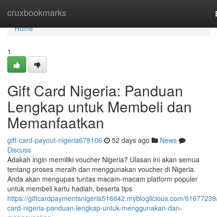
Home
cruxbookmarks
Home
1
Gift Card Nigeria: Panduan
Lengkap untuk Membeli dan
Memanfaatkan
gift-card-payout-nigeria678106
52 days ago
News
Discuss
Adakah ingin memiliki voucher Nigeria? Ulasan ini akan semua
tentang proses meraih dan menggunakan voucher di Nigeria.
Anda akan mengupas tuntas macam-macam platform populer
untuk membeli kartu hadiah, beserta tips
https://giftcardpaymentsnigeria516642.mybloglicious.com/61677239/g
card-nigeria-panduan-lengkap-untuk-menggunakan-dan-