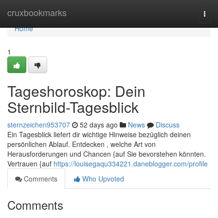
Home
cruxbookmarks
Togg
navi
Home
1
Tageshoroskop: Dein
Sternbild-Tagesblick
sternzeichen953707
52 days ago
News
Discuss
Ein Tagesblick liefert dir wichtige Hinweise bezüglich deinen
persönlichen Ablauf. Entdecken , welche Art von
Herausforderungen und Chancen {auf Sie bevorstehen könnten.
Vertrauen {auf
https://louisegaqu334221.daneblogger.com/profile
Comments
Who Upvoted
Comments