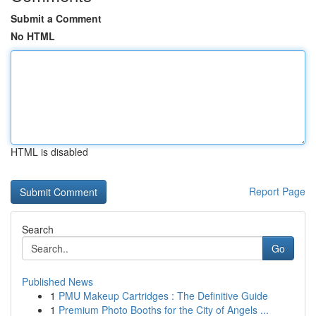
Submit a Comment
No HTML
HTML is disabled
Report Page
Search
Go
Published News
1
PMU Makeup Cartridges : The Definitive Guide
1
Premium Photo Booths for the City of Angels ...