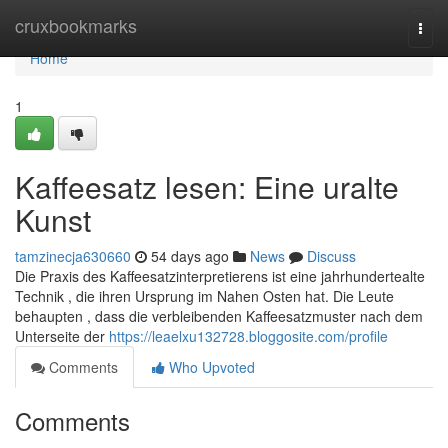
Home
cruxbookmarks
Togg
navi
Home
1
Kaffeesatz lesen: Eine uralte
Kunst
tamzinecja630660
54 days ago
News
Discuss
Die Praxis des Kaffeesatzinterpretierens ist eine jahrhundertealte
Technik , die ihren Ursprung im Nahen Osten hat. Die Leute
behaupten , dass die verbleibenden Kaffeesatzmuster nach dem
Unterseite der
https://leaelxu132728.bloggosite.com/profile
Comments
Who Upvoted
Comments