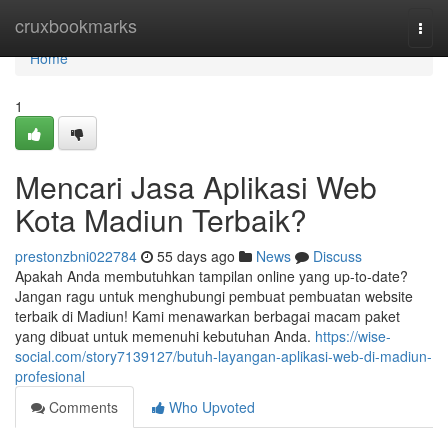
Home
cruxbookmarks
Togg
navi
Home
1
Mencari Jasa Aplikasi Web
Kota Madiun Terbaik?
prestonzbni022784
55 days ago
News
Discuss
Apakah Anda membutuhkan tampilan online yang up-to-date?
Jangan ragu untuk menghubungi pembuat pembuatan website
terbaik di Madiun! Kami menawarkan berbagai macam paket
yang dibuat untuk memenuhi kebutuhan Anda.
https://wise-
social.com/story7139127/butuh-layangan-aplikasi-web-di-madiun-
profesional
Comments
Who Upvoted