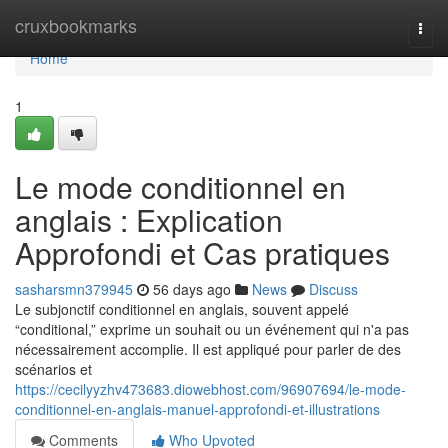
Home
cruxbookmarks
Togg
navi
Home
1
Le mode conditionnel en
anglais : Explication
Approfondi et Cas pratiques
sasharsmn379945
56 days ago
News
Discuss
Le subjonctif conditionnel en anglais, souvent appelé
“conditional,” exprime un souhait ou un événement qui n'a pas
nécessairement accomplie. Il est appliqué pour parler de des
scénarios et
https://cecilyyzhv473683.diowebhost.com/96907694/le-mode-
conditionnel-en-anglais-manuel-approfondi-et-illustrations
Comments
Who Upvoted