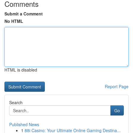
Comments
Submit a Comment
No HTML
HTML is disabled
Report Page
Search
Go
Published News
1
88i Casino: Your Ultimate Online Gaming Destina...