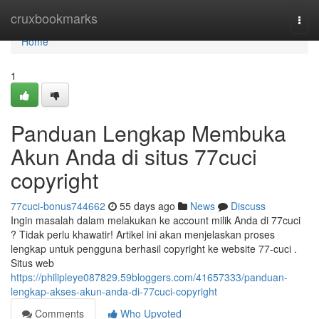
Home
cruxbookmarks
Togg
navi
Home
1
Panduan Lengkap Membuka
Akun Anda di situs 77cuci
copyright
77cuci-bonus744662
55 days ago
News
Discuss
Ingin masalah dalam melakukan ke account milik Anda di 77cuci
? Tidak perlu khawatir! Artikel ini akan menjelaskan proses
lengkap untuk pengguna berhasil copyright ke website 77-cuci .
Situs web
https://philipleye087829.59bloggers.com/41657333/panduan-
lengkap-akses-akun-anda-di-77cuci-copyright
Comments
Who Upvoted