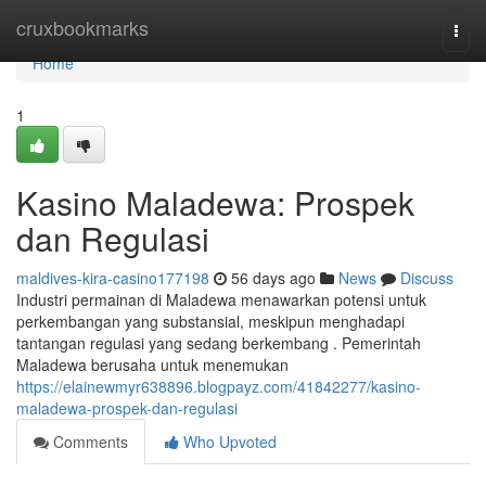
Home
cruxbookmarks
Togg
navi
Home
1
Kasino Maladewa: Prospek
dan Regulasi
maldives-kira-casino177198
56 days ago
News
Discuss
Industri permainan di Maladewa menawarkan potensi untuk
perkembangan yang substansial, meskipun menghadapi
tantangan regulasi yang sedang berkembang . Pemerintah
Maladewa berusaha untuk menemukan
https://elainewmyr638896.blogpayz.com/41842277/kasino-
maladewa-prospek-dan-regulasi
Comments
Who Upvoted