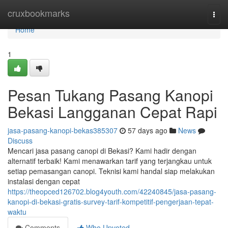
Home
cruxbookmarks
Togg
navi
Home
1
Pesan Tukang Pasang Kanopi
Bekasi Langganan Cepat Rapi
jasa-pasang-kanopi-bekas385307
57 days ago
News
Discuss
Mencari jasa pasang canopi di Bekasi? Kami hadir dengan
alternatif terbaik! Kami menawarkan tarif yang terjangkau untuk
setiap pemasangan canopi. Teknisi kami handal siap melakukan
instalasi dengan cepat
https://theopced126702.blog4youth.com/42240845/jasa-pasang-
kanopi-di-bekasi-gratis-survey-tarif-kompetitif-pengerjaan-tepat-
waktu
Comments
Who Upvoted