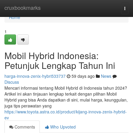
Home
cruxbookmarks
Togg
navi
Home
1
Mobil Hybrid Indonesia:
Petunjuk Lengkap Tahun Ini
harga-innova-zenix-hybri533737
59 days ago
News
Discuss
Mencari informasi tentang Mobil Hybrid di Indonesia tahun 2024?
Artikel ini akan tinjauan lengkap terkait dengan pilihan Mobil
Hybrid yang bisa Anda dapatkan di sini, mulai harga, keunggulan,
juga tips perawatan yang
https://www.toyota.astra.co.id/product/kijang-innova-zenix-hybrid-
ev
Comments
Who Upvoted