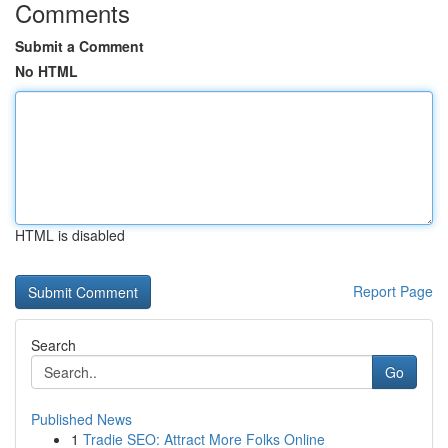
Comments
Submit a Comment
No HTML
HTML is disabled
Report Page
Search
Go
Published News
1
Tradie SEO: Attract More Folks Online