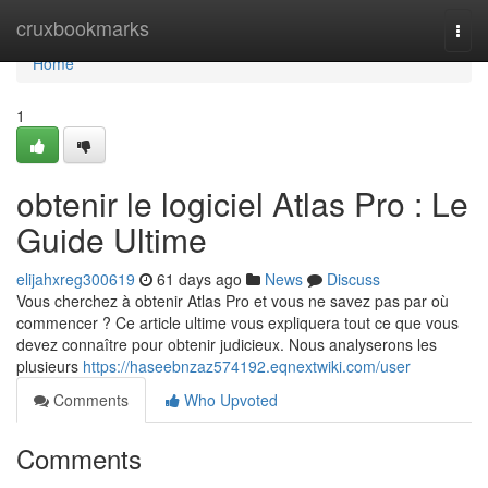
Home
cruxbookmarks
Togg
navi
Home
1
obtenir le logiciel Atlas Pro : Le
Guide Ultime
elijahxreg300619
61 days ago
News
Discuss
Vous cherchez à obtenir Atlas Pro et vous ne savez pas par où
commencer ? Ce article ultime vous expliquera tout ce que vous
devez connaître pour obtenir judicieux. Nous analyserons les
plusieurs
https://haseebnzaz574192.eqnextwiki.com/user
Comments
Who Upvoted
Comments