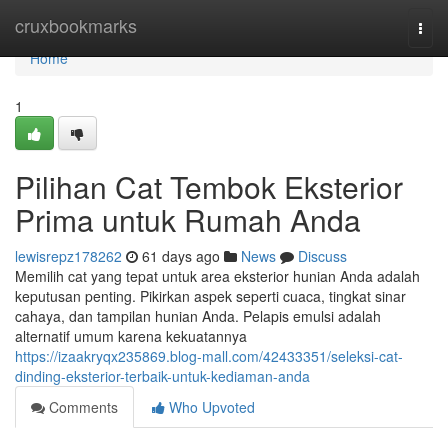
Home
cruxbookmarks
Togg
navi
Home
1
Pilihan Cat Tembok Eksterior
Prima untuk Rumah Anda
lewisrepz178262
61 days ago
News
Discuss
Memilih cat yang tepat untuk area eksterior hunian Anda adalah
keputusan penting. Pikirkan aspek seperti cuaca, tingkat sinar
cahaya, dan tampilan hunian Anda. Pelapis emulsi adalah
alternatif umum karena kekuatannya
https://izaakryqx235869.blog-mall.com/42433351/seleksi-cat-
dinding-eksterior-terbaik-untuk-kediaman-anda
Comments
Who Upvoted