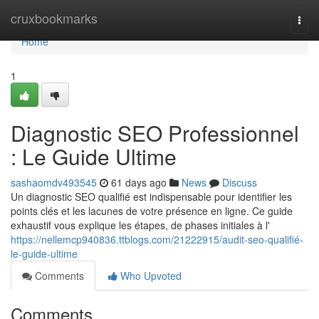
Home
cruxbookmarks
Togg
navi
Home
1
Diagnostic SEO Professionnel
: Le Guide Ultime
sashaomdv493545
61 days ago
News
Discuss
Un diagnostic SEO qualifié est indispensable pour identifier les
points clés et les lacunes de votre présence en ligne. Ce guide
exhaustif vous explique les étapes, de phases initiales à l'
https://nellemcp940836.ttblogs.com/21222915/audit-seo-qualifié-
le-guide-ultime
Comments
Who Upvoted
Comments