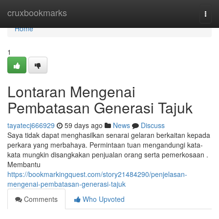
Home
cruxbookmarks
Togg
navi
Home
1
Lontaran Mengenai
Pembatasan Generasi Tajuk
tayatecj666929
59 days ago
News
Discuss
Saya tidak dapat menghasilkan senarai gelaran berkaitan kepada
perkara yang merbahaya. Permintaan tuan mengandungi kata-
kata mungkin disangkakan penjualan orang serta pemerkosaan .
Membantu
https://bookmarkingquest.com/story21484290/penjelasan-
mengenai-pembatasan-generasi-tajuk
Comments
Who Upvoted