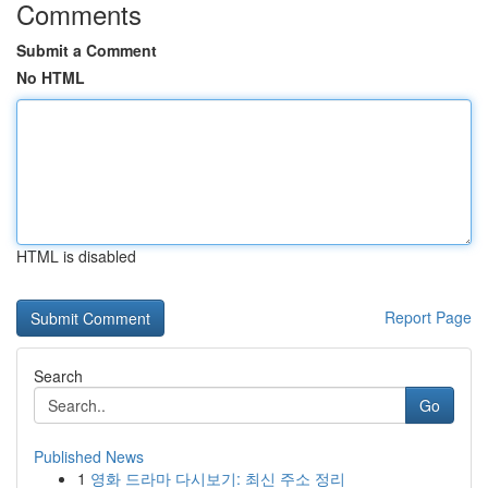
Comments
Submit a Comment
No HTML
HTML is disabled
Report Page
Search
Go
Published News
1
영화 드라마 다시보기: 최신 주소 정리