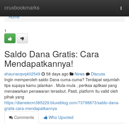
Home
cruxbookmarks
Togg
navi
Home
1
Saldo Dana Gratis: Cara
Mendapatkannya!
shaunacqvq402549
58 days ago
News
Discuss
Ingin memperoleh saldo Dana cuma-cuma? Terdapat sejumlah
tips supaya kamu jalankan . Mula-mula , periksa aplikasi yang
menawarkan penawaran tersebut. Pasti, platform itu valid oleh
pihak yang
https://dianeiecm385229.bluxeblog.com/73798873/saldo-dana-
gratis-cara-mendapatkannya
Comments
Who Upvoted