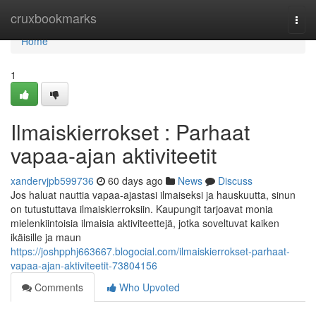
Home
cruxbookmarks
Togg
navi
Home
1
Ilmaiskierrokset : Parhaat
vapaa-ajan aktiviteetit
xandervjpb599736
60 days ago
News
Discuss
Jos haluat nauttia vapaa-ajastasi ilmaiseksi ja hauskuutta, sinun
on tutustuttava ilmaiskierroksiin. Kaupungit tarjoavat monia
mielenkiintoisia ilmaisia aktiviteettejä, jotka soveltuvat kaiken
ikäisille ja maun
https://joshpphj663667.blogocial.com/ilmaiskierrokset-parhaat-
vapaa-ajan-aktiviteetit-73804156
Comments
Who Upvoted