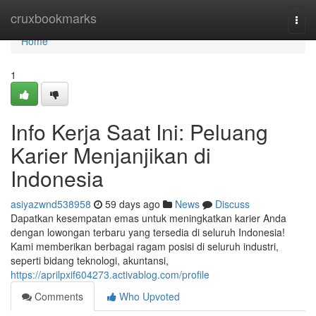
Home
cruxbookmarks
Togg
navi
Home
1
Info Kerja Saat Ini: Peluang
Karier Menjanjikan di
Indonesia
asiyazwnd538958
59 days ago
News
Discuss
Dapatkan kesempatan emas untuk meningkatkan karier Anda
dengan lowongan terbaru yang tersedia di seluruh Indonesia!
Kami memberikan berbagai ragam posisi di seluruh industri,
seperti bidang teknologi, akuntansi,
https://aprilpxif604273.activablog.com/profile
Comments
Who Upvoted