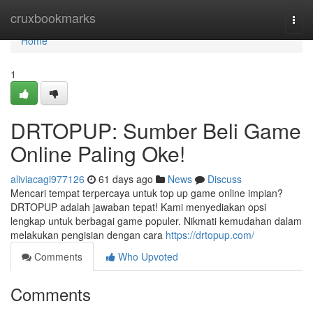
Home
cruxbookmarks
Togg
navi
Home
1
DRTOPUP: Sumber Beli Game
Online Paling Oke!
aliviacagi977126
61 days ago
News
Discuss
Mencari tempat terpercaya untuk top up game online impian?
DRTOPUP adalah jawaban tepat! Kami menyediakan opsi
lengkap untuk berbagai game populer. Nikmati kemudahan dalam
melakukan pengisian dengan cara
https://drtopup.com/
Comments
Who Upvoted
Comments