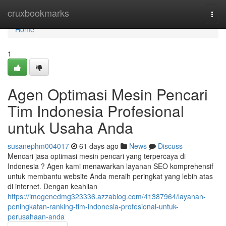
Home
cruxbookmarks
Togg
navi
Home
1
Agen Optimasi Mesin Pencari
Tim Indonesia Profesional
untuk Usaha Anda
susanephm004017
61 days ago
News
Discuss
Mencari jasa optimasi mesin pencari yang terpercaya di
Indonesia ? Agen kami menawarkan layanan SEO komprehensif
untuk membantu website Anda meraih peringkat yang lebih atas
di internet. Dengan keahlian
https://imogenedmg323336.azzablog.com/41387964/layanan-
peningkatan-ranking-tim-indonesia-profesional-untuk-
perusahaan-anda