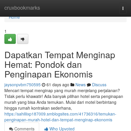
Home
cruxbookmarks
Togg
navi
Home
1
Dapatkan Tempat Menginap
Hemat: Pondok dan
Penginapan Ekonomis
jaysonpvbm750595
61 days ago
News
Discuss
Mencari tempat menginap yang murah menjelang perjalanan?
Tidak perlu khawatir! Ada banyak pilihan hotel serta penginapan
murah yang bisa Anda temukan. Mulai dari motel berbintang
hingga rumah kontrakan sederhana,
https://sahiliixp187009.smblogsites.com/41736316/temukan-
penginapan-murah-hotel-dan-tempat-menginap-ekonomis
Comments
Who Upvoted