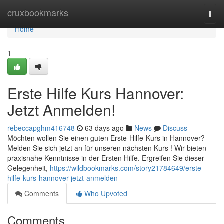
Home
cruxbookmarks
Togg
navi
Home
1
Erste Hilfe Kurs Hannover:
Jetzt Anmelden!
rebeccapghm416748
63 days ago
News
Discuss
Möchten wollen Sie einen guten Erste-Hilfe-Kurs in Hannover?
Melden Sie sich jetzt an für unseren nächsten Kurs ! Wir bieten
praxisnahe Kenntnisse in der Ersten Hilfe. Ergreifen Sie dieser
Gelegenheit,
https://wildbookmarks.com/story21784649/erste-
hilfe-kurs-hannover-jetzt-anmelden
Comments
Who Upvoted
Comments