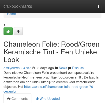
Home
cruxbookmarks
Togg
navi
Home
1
Chameleon Folie: Rood/Groen
Keramische Tint - Een Unieke
Look
emilyewwp664737
63 days ago
News
Discuss
Deze nieuwe Chameleon Folie presenteert een spectaculaire
keramische kleur met een prachtige rood/groen shift . De laag is
ontworpen om een uniek uiterlijk te creëren voor verschillende
objecten. Het
https://xxoto.nl/chameleon-folie-rood-groen-70-
ceramic/
Comments
Who Upvoted