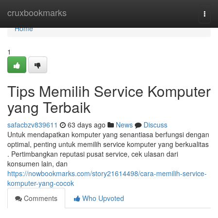
Home
cruxbookmarks
Togg
navi
Home
1
Tips Memilih Service Komputer
yang Terbaik
safacbzv839611
63 days ago
News
Discuss
Untuk mendapatkan komputer yang senantiasa berfungsi dengan
optimal, penting untuk memilih service komputer yang berkualitas
. Pertimbangkan reputasi pusat service, cek ulasan dari
konsumen lain, dan
https://nowbookmarks.com/story21614498/cara-memilih-service-
komputer-yang-cocok
Comments
Who Upvoted