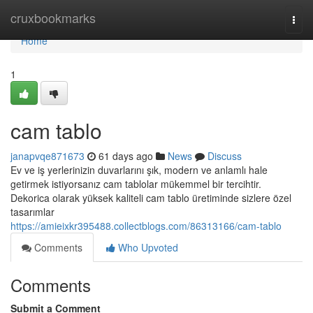
Home
cruxbookmarks
Togg
navi
Home
1
cam tablo
janapvqe871673
61 days ago
News
Discuss
Ev ve iş yerlerinizin duvarlarını şık, modern ve anlamlı hale
getirmek istiyorsanız cam tablolar mükemmel bir tercihtir.
Dekorica olarak yüksek kaliteli cam tablo üretiminde sizlere özel
tasarımlar
https://amieixkr395488.collectblogs.com/86313166/cam-tablo
Comments
Who Upvoted
Comments
Submit a Comment