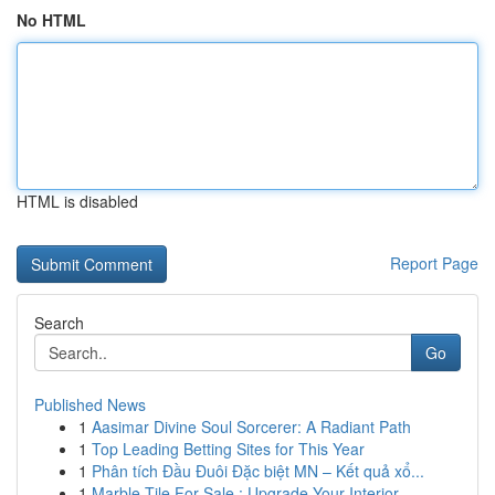
No HTML
HTML is disabled
Report Page
Search
Go
Published News
1
Aasimar Divine Soul Sorcerer: A Radiant Path
1
Top Leading Betting Sites for This Year
1
Phân tích Đầu Đuôi Đặc biệt MN – Kết quả xổ...
1
Marble Tile For Sale : Upgrade Your Interior