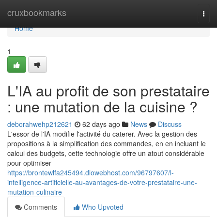
Home
cruxbookmarks
Togg
navi
Home
1
L'IA au profit de son prestataire
: une mutation de la cuisine ?
deborahwehp212621
62 days ago
News
Discuss
L'essor de l'IA modifie l'activité du caterer. Avec la gestion des
propositions à la simplification des commandes, en en incluant le
calcul des budgets, cette technologie offre un atout considérable
pour optimiser
https://brontewlfa245494.diowebhost.com/96797607/l-
intelligence-artificielle-au-avantages-de-votre-prestataire-une-
mutation-culinaire
Comments
Who Upvoted