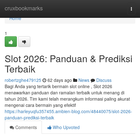
Home
cruxbookmarks
Togg
navi
Home
1
Slot 2026: Panduan & Prediksi
Terbaik
robertzghe479125
62 days ago
News
Discuss
Bagi Anda yang tertarik bermain slot online , Slot 2026
menawarkan panduan dan ramalan terbaik untuk menang di
tahun 2026. Tim kami telah merangkum informasi paling akurat
mengenai cara bermain yang efektif
https://harleyuqfu357455.ambien-blog.com/48440075/slot-2026-
panduan-prediksi-terbaik
Comments
Who Upvoted