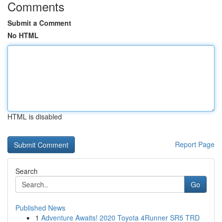
Comments
Submit a Comment
No HTML
HTML is disabled
Report Page
Search
Go
Published News
1
Adventure Awaits! 2020 Toyota 4Runner SR5 TRD