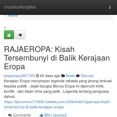
Home
cruxbookmarks
Togg
navi
Home
1
RAJAEROPA: Kisah
Tersembunyi di Balik Kerajaan
Eropa
poppyopya907793
60 days ago
News
Discuss
Kerajaan Eropa menyimpan legenda rahasia yang jarang terkuak
kepada publik . Jejak bangsa Benua Eropa ini dipenuhi intrik,
konflik , dan kisah cinta yang pelik . Legenda tentang penguasa
dahulu
https://flynnmcco713906.luwebs.com/42564340/rajaeropa-kisah-
tersembunyi-di-balik-kerajaan-eropa
Comments
Who Upvoted