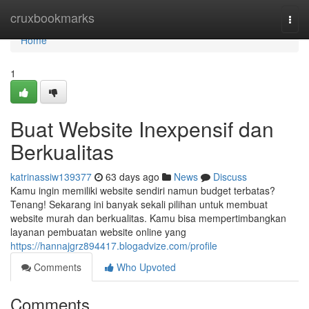
Home
cruxbookmarks
Togg
navi
Home
1
Buat Website Inexpensif dan
Berkualitas
katrinassiw139377
63 days ago
News
Discuss
Kamu ingin memiliki website sendiri namun budget terbatas?
Tenang! Sekarang ini banyak sekali pilihan untuk membuat
website murah dan berkualitas. Kamu bisa mempertimbangkan
layanan pembuatan website online yang
https://hannajgrz894417.blogadvize.com/profile
Comments
Who Upvoted
Comments