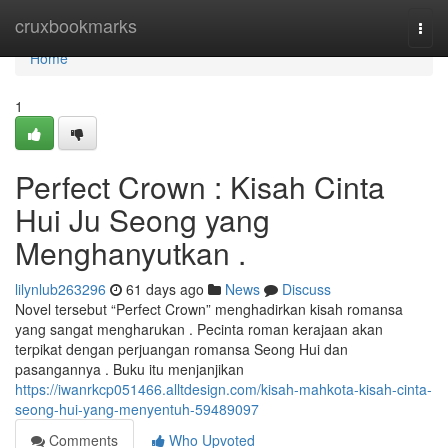
Home
cruxbookmarks
Togg
navi
Home
1
Perfect Crown : Kisah Cinta
Hui Ju Seong yang
Menghanyutkan .
lilynlub263296
61 days ago
News
Discuss
Novel tersebut “Perfect Crown” menghadirkan kisah romansa
yang sangat mengharukan . Pecinta roman kerajaan akan
terpikat dengan perjuangan romansa Seong Hui dan
pasangannya . Buku itu menjanjikan
https://iwanrkcp051466.alltdesign.com/kisah-mahkota-kisah-cinta-
seong-hui-yang-menyentuh-59489097
Comments
Who Upvoted