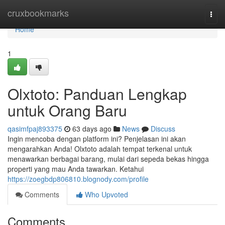
Home
cruxbookmarks
Togg
navi
Home
1
Olxtoto: Panduan Lengkap
untuk Orang Baru
qasimfpaj893375
63 days ago
News
Discuss
Ingin mencoba dengan platform ini? Penjelasan ini akan
mengarahkan Anda! Olxtoto adalah tempat terkenal untuk
menawarkan berbagai barang, mulai dari sepeda bekas hingga
properti yang mau Anda tawarkan. Ketahui
https://zoegbdp806810.blognody.com/profile
Comments
Who Upvoted
Comments