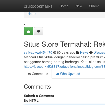
Home
cruxbookmarks
Home
New
Submit
Home
1
Situs Store Termahal: Re
safiyapwwd454470
60 days ago
News
Discuss
Mencari situs virtual dengan banderol paling premium?
penggemar barang-barang berharga. Kami akan sejum
https://joyceqrky528817.educationalimpactblog.com/
Comments
Who Upvoted
Comments
Submit a Comment
No HTML