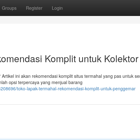
Groups
Register
Login
komendasi Komplit untuk Kolektor
 Artikel ini akan rekomendasi komplit situs termahal yang pas untuk s
lah opsi terpercaya yang menjual barang
63208696/toko-lapak-termahal-rekomendasi-komplit-untuk-penggemar