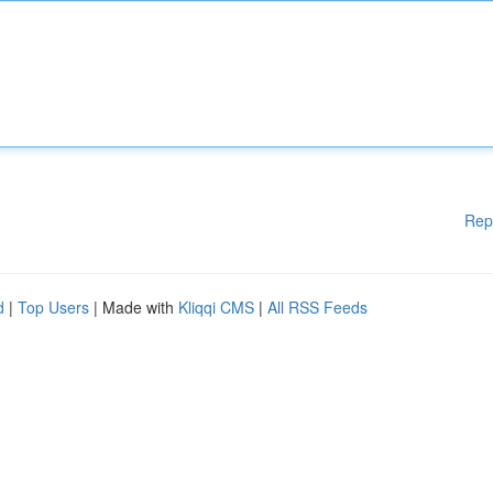
Rep
d
|
Top Users
| Made with
Kliqqi CMS
|
All RSS Feeds