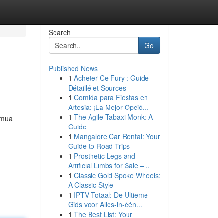
Search
Go
Published News
1
Acheter Ce Fury : Guide
Détaillé et Sources
1
Comida para Fiestas en
Artesia: ¡La Mejor Opció...
1
The Agile Tabaxi Monk: A
emua
Guide
1
Mangalore Car Rental: Your
Guide to Road Trips
1
Prosthetic Legs and
Artificial Limbs for Sale –...
1
Classic Gold Spoke Wheels:
A Classic Style
1
IPTV Totaal: De Ultieme
Gids voor Alles-in-één...
1
The Best List: Your