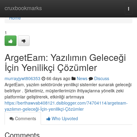
Home
cruxbookmarks
Togg
navi
Home
1
ArgetEam: Yazılımın Geleceği
İçin Yenilikçi Çözümler
murrayjywt806353
66 days ago
News
Discuss
ArgetEam, yazılım sektöründe yenilikçi sistemler sunarak geleceği
belirliyor . Şirketimiz, müşterilerimizin ihtiyaçlarına yönelik zeki
platformlar geliştirerek, etkinliği artırmaya
https://berthawvab408121.dsiblogger.com/74704114/argeteam-
yazılımın-geleceği-İçin-yenilikçi-Çözümler
Comments
Who Upvoted
Comments