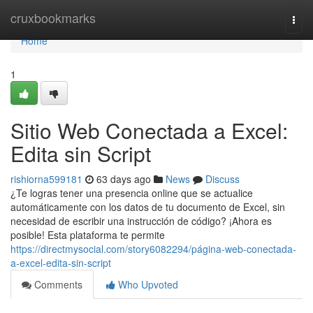
Home
cruxbookmarks
Togg
navi
Home
1
Sitio Web Conectada a Excel:
Edita sin Script
rishiorna599181
63 days ago
News
Discuss
¿Te logras tener una presencia online que se actualice
automáticamente con los datos de tu documento de Excel, sin
necesidad de escribir una instrucción de código? ¡Ahora es
posible! Esta plataforma te permite
https://directmysocial.com/story6082294/página-web-conectada-
a-excel-edita-sin-script
Comments
Who Upvoted