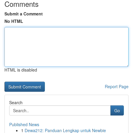
Comments
Submit a Comment
No HTML
HTML is disabled
Report Page
Search
Go
Published News
1
Dewa212: Panduan Lengkap untuk Newbie