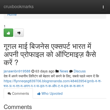
Home
cruxbookmarks
Togg
navi
Home
1
गूगल माई बिजनेस एक्सपर्ट भारत में
अपनी प्रोफाइल को ऑप्टिमाइज़ कैसे
करें ?
janawnbn919588
63 days ago
News
Discuss
देश में अपने स्थानीय लिस्टिंग को बेहतर करें करने के लिए, सबसे पहले ध्यान दें कि
https://flynneqeg839706.blogrenanda.com/48463954/gmb-व-श-
षज-ञ-भ-रत-म-अपन-प-र-फ-इल-ग-क-ऑप-ट-म-इज-क-स-कर-ग
Comments
Who Upvoted
Comments