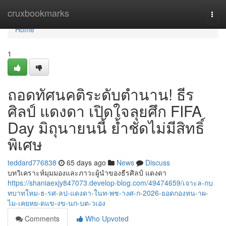
Home
cruxbookmarks
Togg
navi
Home
1
ถอดทัศนคติระดับตำนาน! ธีร
ศิลป์ แดงดา เปิดใจลุยศึก FIFA
Day มิถุนายนนี้ ย้ำชัดไม่มีสิทธิ์
พิเศษ
teddard776838
65 days ago
News
Discuss
บทวิเคราะห์มุมมองและภาวะผู้นำของธีรศิลป์ แดงดา
https://shaniaexjy847073.develop-blog.com/49474659/เจาะล-กบ
ทบาทใหม-ธ-รศ-ลป-แดงดา-ในท-พช-างศ-ก-2026-ยอดกองหน-าผ-
ไม-เคยหย-ดแข-งข-นก-บต-วเอง
Comments
Who Upvoted