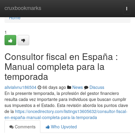
Home
cruxbookmarks
Togg
navi
Home
1
Consultor fiscal en España :
Manual completa para la
temporada
alivialvnu186504
66 days ago
News
Discuss
En la presente temporada, la profesión del gestor financiero
resulta cada vez importante para individuos que buscan cumplir
sus impuestos a el Estado. Esta revisión aborda los puntos clave
de la
https://oncedirectory.com/listings13605632/consultor-fiscal-
en-españa-manual-completa-para-la-temporada
Comments
Who Upvoted