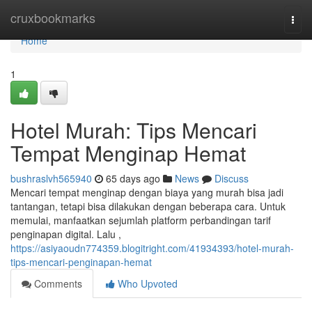
Home
cruxbookmarks
Togg
navi
Home
1
Hotel Murah: Tips Mencari
Tempat Menginap Hemat
bushraslvh565940
65 days ago
News
Discuss
Mencari tempat menginap dengan biaya yang murah bisa jadi
tantangan, tetapi bisa dilakukan dengan beberapa cara. Untuk
memulai, manfaatkan sejumlah platform perbandingan tarif
penginapan digital. Lalu ,
https://asiyaoudn774359.blogitright.com/41934393/hotel-murah-
tips-mencari-penginapan-hemat
Comments
Who Upvoted