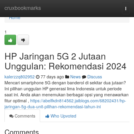
Home
cruxbookmarks
Togg
navi
Home
1
HP Jaringan 5G 2 Jutaan
Unggulan: Rekomendasi 2024
kalerzzq802952
77 days ago
News
Discuss
Mencari smartphone 5G dengan banderol di sekitar dua jutaan?
Ini pilihan unggulan HP generasi lima Indonesia untuk periode
saat ini. Anda akan menemukan berbagai opsi yang menawarkan
fitur optimal ,
https://abelfkdn814562.jaiblogs.com/68202431/hp-
jaringan-5g-dua-unit-pilihan-rekomendasi-tahun-ini
Comments
Who Upvoted
Comments