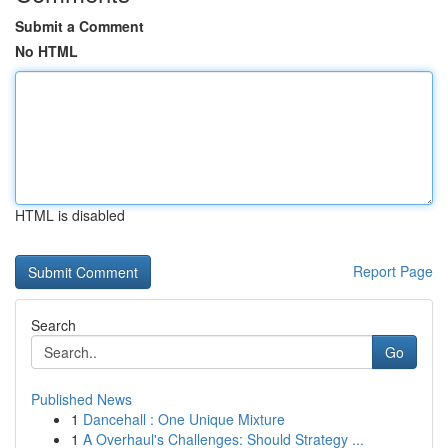
Submit a Comment
No HTML
HTML is disabled
Report Page
Search
Go
Published News
1
Dancehall : One Unique Mixture
1
A Overhaul's Challenges: Should Strategy ...